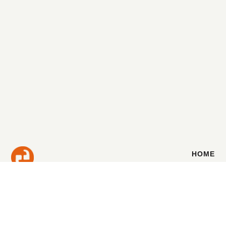
HOME
ÁREAS DE PRÁCTICA
Calidad y
experiencia,
QUIÉNES SOMOS
nuestro sello.
CONTÁCTANOS