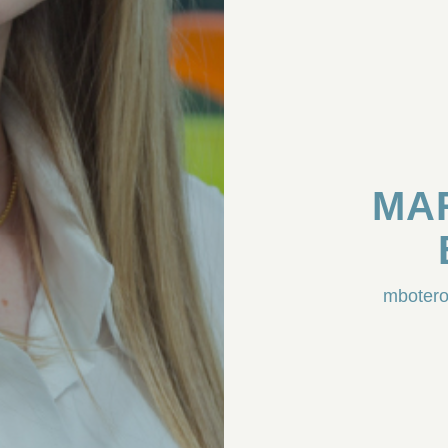
MA
mboter