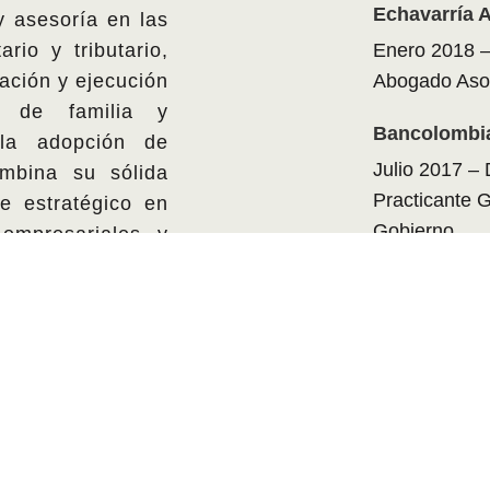
Echavarría 
y asesoría en las
rio y tributario,
Enero 2018 –
ración y ejecución
Abogado Aso
es de familia y
Bancolombia
 la adopción de
Julio 2017 –
ombina su sólida
Practicante 
e estratégico en
Gobierno
 empresariales y
FORMACIÓN 
Abogado
Universidad P
Medellín, Co