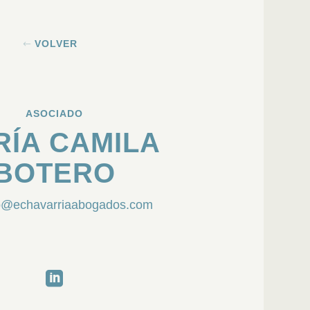
VOLVER
ASOCIADO
RÍA CAMILA
BOTERO
o@echavarriaabogados.com
